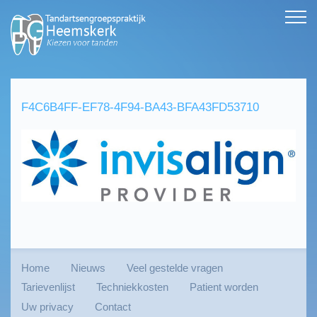
F4C6B4FF-EF78-4F94-BA43-BFA43FD53710
Home
Nieuws
Veel gestelde vragen
Tarievenlijst
Techniekkosten
Patient worden
Uw privacy
Contact