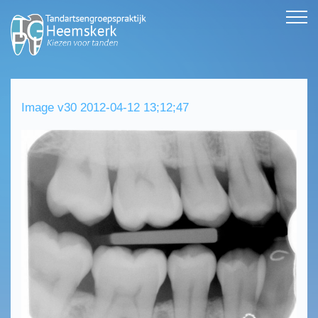
Image v30 2012-04-12 13;12;47